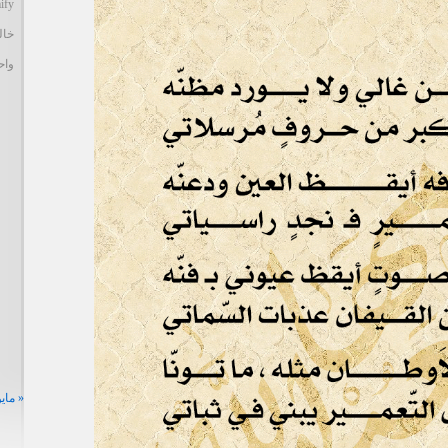
ify
خال
واح
« مايو