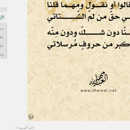
الإ
تس
خلاصات
خلا
org
إقرأ المزيد »