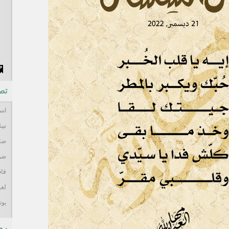
تص
اس
سِل
ضا
ضو
قاف
لغي
يوت
رو