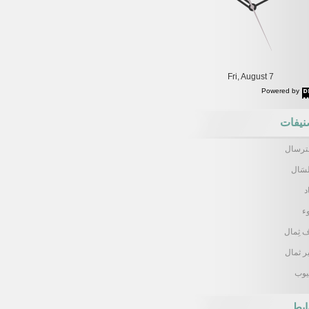
Fri, August 7
Powered by
DaysPedia.com
نيفات
ترسال
سَال
د
ء
 ثِمال
ر ثمال
يوب
ابط