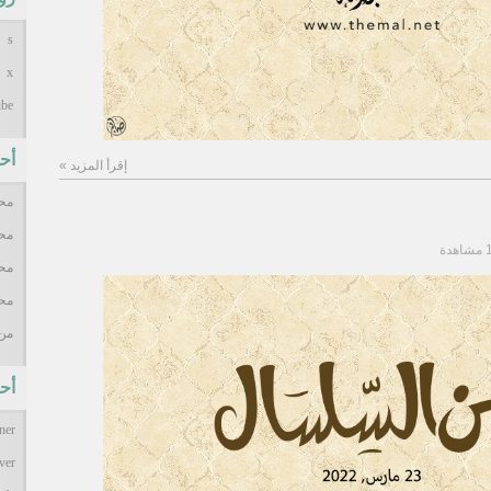
s
x
ube
أح
إقرأ المزيد »
محم
محم
محم
محم
من 
أح
ner
ver