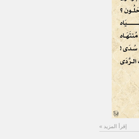
إقرأ المزيد »