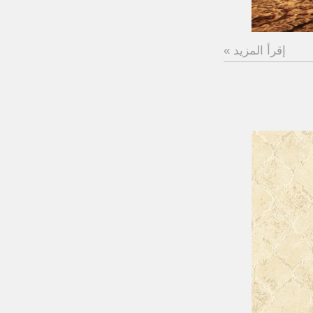
إقرأ المزيد »