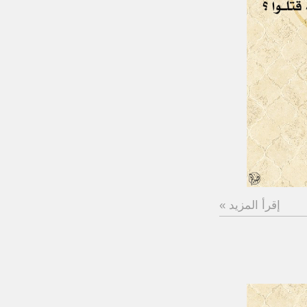
إقرأ المزيد »