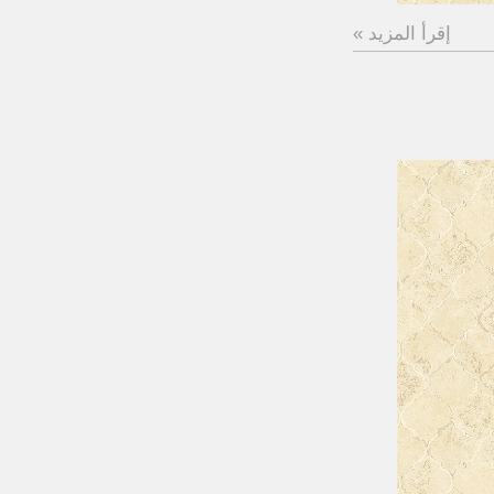
إقرأ المزيد »