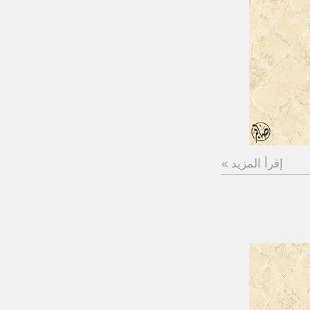
إقرأ المزيد »