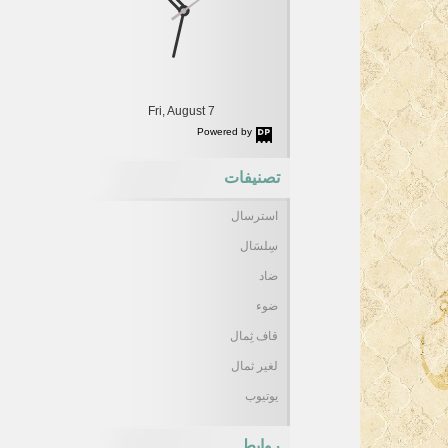
Fri, August 7
Powered by
DaysPedia.com
تصنيفات
استرسال
سِلسَال
ضاد
ضوء
قاف ثِمال
لغير ثمال
يوتيوب
روابط