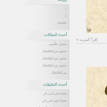
s
x
youtube
أحدث المقالات
إقرأ المزيد »
محمي: علّميني
محمي: من السِّلسَال
محمي: من السِّلسَال
محمي: من السِّلسَال
من السِّلسَال
أحدث التعليقات
Gener
على
أعذب أثر
Univer
على
أعذب أثر