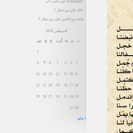
Premiumify
على
أعذب أثر
خالد
على
من ثمال ؟
واحد من الناس
على
من ثمال ؟
أغسطس 2026
د
ن
ث
أرب
خ
ج
س
1
8
7
6
5
4
3
2
15
14
13
12
11
10
9
22
21
20
19
18
17
16
29
28
27
26
25
24
23
31
30
« مايو