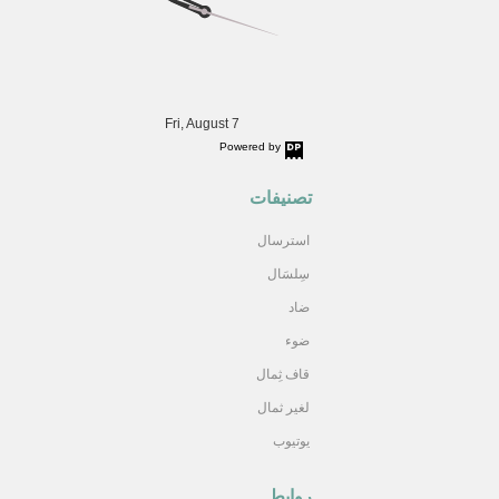
Fri, August 7
Powered by
DaysPedia.com
تصنيفات
استرسال
سِلسَال
ضاد
ضوء
قاف ثِمال
لغير ثمال
يوتيوب
روابط