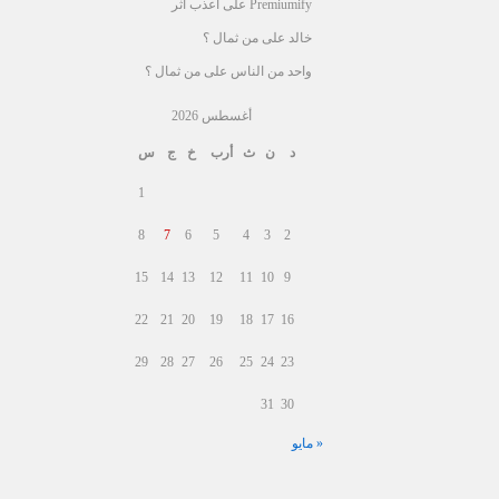
Premiumify
على
أعذب أثر
خالد
على
من ثمال ؟
واحد من الناس
على
من ثمال ؟
أغسطس 2026
د
ن
ث
أرب
خ
ج
س
1
8
7
6
5
4
3
2
15
14
13
12
11
10
9
22
21
20
19
18
17
16
29
28
27
26
25
24
23
31
30
« مايو